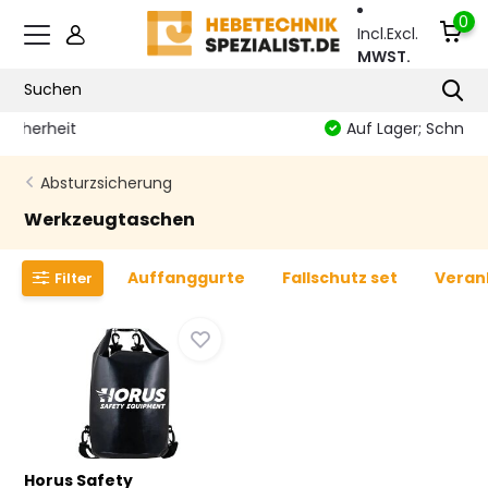
0
Incl.
Excl.
MWST.
Auf Lager; Schnell geliefert
Absturzsicherung
Werkzeugtaschen
Auffanggurte
Fallschutz set
Veran
Filter
Horus Safety