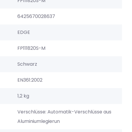
FP111820S-M
6425670028637
EDGE
FP111820S-M
Schwarz
EN361:2002
1,2 kg
Verschlüsse: Automatik-Verschlüsse aus
Aluminiumlegierun