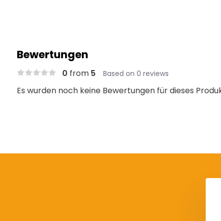
Bewertungen
0
from
5
Based on 0 reviews
Es wurden noch keine Bewertungen für dieses Produ
erungsband 0.45
Verbindungsmittel aus
cm
Kernmantelseil zur
Arbeitsplatzpositionierung