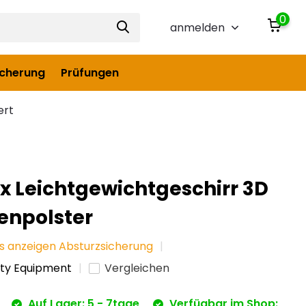
0
anmelden
icherung
Prüfungen
ert
x Leichtgewichtgeschirr 3D
enpolster
es anzeigen Absturzsicherung
ety Equipment
Vergleichen
Auf Lager: 5 - 7tage
Verfügbar im Shop: