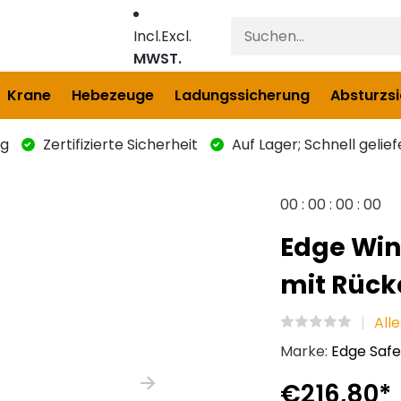
Incl.
Excl.
MWST.
Krane
Hebezeuge
Ladungssicherung
Absturzs
ng
Zertifizierte Sicherheit
Auf Lager; Schnell gelief
0
0
:
0
0
:
0
0
:
0
0
Edge Win
mit Rück
All
Marke:
Edge Saf
€216,80
*