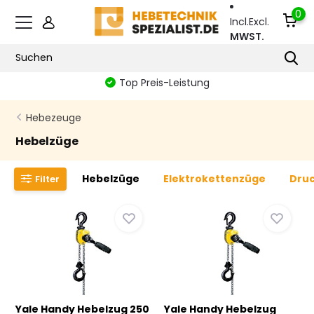
0
Incl.
Excl.
MWST.
Zertifizierte Sicherheit
Hebezeuge
Hebelzüge
Hebelzüge
Elektrokettenzüge
Druc
Filter
Yale Handy Hebelzug 250
Yale Handy Hebelzug