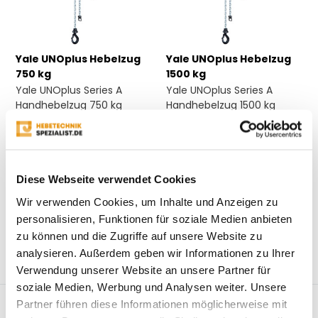
Yale UNOplus Hebelzug
Yale UNOplus Hebelzug
750 kg
1500 kg
Yale UNOplus Series A
Yale UNOplus Series A
Handhebelzug 750 kg
Handhebelzug 1500 kg
Kapaz...
Kapa...
Auf Lager
Auf Lager
€364,14*
€464,-*
Diese Webseite verwendet Cookies
Ansehen
Ansehen
Wir verwenden Cookies, um Inhalte und Anzeigen zu
personalisieren, Funktionen für soziale Medien anbieten
* Inkl. MwSt. zzgl.
* Inkl. MwSt. zzgl.
zu können und die Zugriffe auf unsere Website zu
Versandkosten
Versandkosten
analysieren. Außerdem geben wir Informationen zu Ihrer
Vergleichen
Vergleichen
Verwendung unserer Website an unsere Partner für
soziale Medien, Werbung und Analysen weiter. Unsere
Partner führen diese Informationen möglicherweise mit