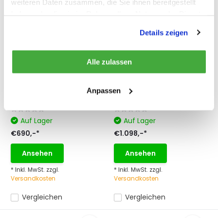
weiteren Daten zusammen, die Sie ihnen bereitgestellt
haben oder die sie im Rahmen Ihrer Nutzung der Dienste
gesammelt haben.
Details zeigen
Yale UNOplus Hebelzug
Yale UNOplus Hebelzug
Alle zulassen
3000 kg
6000 kg
Yale UNOplus Series A
Yale UNOplus Series A
Handhebelzug 3000 kg
Handhebelzug 6000 kg
Anpassen
Kapa...
Kapa...
Auf Lager
Auf Lager
€690,-*
€1.098,-*
Ansehen
Ansehen
* Inkl. MwSt. zzgl.
* Inkl. MwSt. zzgl.
Versandkosten
Versandkosten
Vergleichen
Vergleichen