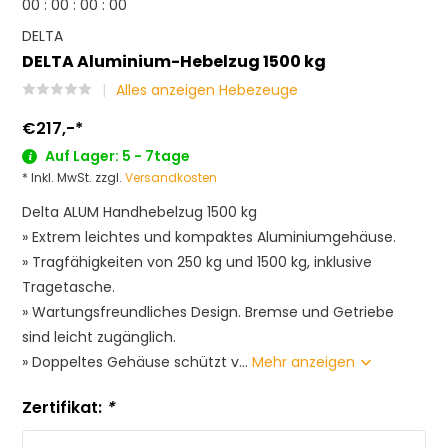
0
0
:
0
0
:
0
0
:
0
0
DELTA
DELTA Aluminium-Hebelzug 1500 kg
Alles anzeigen Hebezeuge
€217,-
*
Auf Lager: 5 - 7tage
* Inkl. MwSt. zzgl.
Versandkosten
Delta ALUM Handhebelzug 1500 kg
» Extrem leichtes und kompaktes Aluminiumgehäuse.
» Tragfähigkeiten von 250 kg und 1500 kg, inklusive
Tragetasche.
» Wartungsfreundliches Design. Bremse und Getriebe
sind leicht zugänglich.
» Doppeltes Gehäuse schützt v...
Mehr anzeigen
Zertifikat:
*