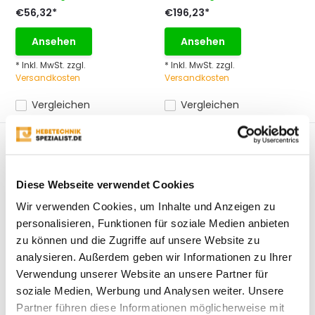
€56,32*
€196,23*
Ansehen
Ansehen
* Inkl. MwSt. zzgl.
* Inkl. MwSt. zzgl.
Versandkosten
Versandkosten
Vergleichen
Vergleichen
Diese Webseite verwendet Cookies
Wir verwenden Cookies, um Inhalte und Anzeigen zu
personalisieren, Funktionen für soziale Medien anbieten
Güteklasse 8
DELTA 400V elektrische
zu können und die Zugriffe auf unsere Website zu
Anschlagkette 4-Strang
Seilwinde 300 kg
analysieren. Außerdem geben wir Informationen zu Ihrer
6 mm
DELTA Elektrische
Verwendung unserer Website an unsere Partner für
Die 4-strang-
Drahtseilzugwinde DPT –
soziale Medien, Werbung und Analysen weiter. Unsere
Anschlagkette für
400V –...
Partner führen diese Informationen möglicherweise mit
Anwendungen mit e...