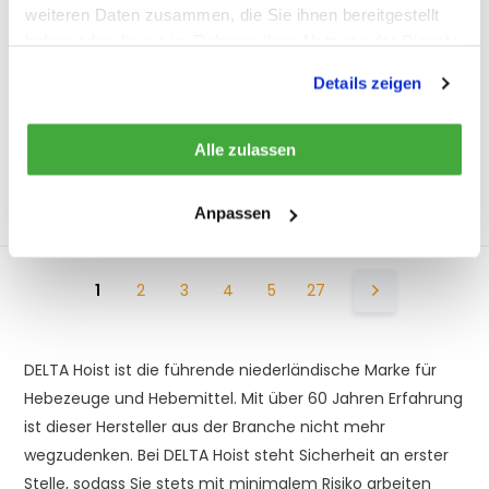
weiteren Daten zusammen, die Sie ihnen bereitgestellt
haben oder die sie im Rahmen Ihrer Nutzung der Dienste
Auf Lager
Auf Lager
gesammelt haben.
€48,34*
€1.007,59*
Details zeigen
Ansehen
Ansehen
Alle zulassen
* Inkl. MwSt. zzgl.
* Inkl. MwSt. zzgl.
Versandkosten
Versandkosten
Anpassen
Vergleichen
Vergleichen
1
2
3
4
5
27
DELTA Hoist ist die führende niederländische Marke für
Hebezeuge und Hebemittel. Mit über 60 Jahren Erfahrung
ist dieser Hersteller aus der Branche nicht mehr
wegzudenken. Bei DELTA Hoist steht Sicherheit an erster
Stelle, sodass Sie stets mit minimalem Risiko arbeiten