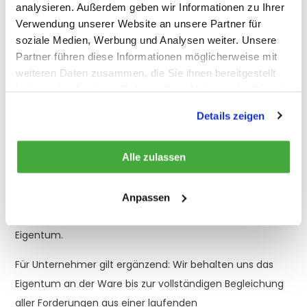
analysieren. Außerdem geben wir Informationen zu Ihrer
(https://www.amazon.de/gp/help/customer/display.html?
Verwendung unserer Website an unsere Partner für
nodeId=201961660).
soziale Medien, Werbung und Analysen weiter. Unsere
Partner führen diese Informationen möglicherweise mit
6. Widerrufsrecht
weiteren Daten zusammen, die Sie ihnen bereitgestellt
haben oder die sie im Rahmen Ihrer Nutzung der Dienste
Verbrauchern steht das gesetzliche Widerrufsrecht, wie
gesammelt haben.
in der Widerrufsbelehrung beschrieben, zu.
Details zeigen
Unternehmern wird kein freiwilliges Widerrufsrecht
eingeräumt.
Alle zulassen
7. Eigentumsvorbehalt
Anpassen
Die Ware bleibt bis zur vollständigen Bezahlung unser
Eigentum.
Für Unternehmer gilt ergänzend: Wir behalten uns das
Eigentum an der Ware bis zur vollständigen Begleichung
aller Forderungen aus einer laufenden