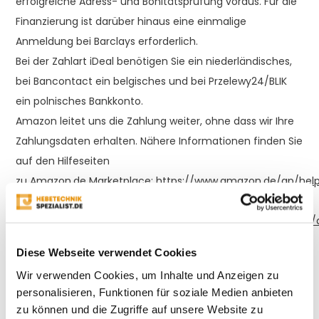
erfolgreiche Adress- und Bonitätsprüfung voraus. Für die
Finanzierung ist darüber hinaus eine einmalige
Anmeldung bei Barclays erforderlich.
Bei der Zahlart iDeal benötigen Sie ein niederländisches,
bei Bancontact ein belgisches und bei Przelewy24/BLIK
ein polnisches Bankkonto.
Amazon leitet uns die Zahlung weiter, ohne dass wir Ihre
Zahlungsdaten erhalten. Nähere Informationen finden Sie
auf den Hilfeseiten
zu
Amazon.de
Marketplace:
https://www.amazon.de/gp/help
nodeId=201889310
, zu den akzeptierten
Zahlungsarten:
https://www.amazon.de/gp/help/customer/d
nodeId=GFBWMNXEPYVJAY9A
sowie in Ihrem Konto unter
Diese Webseite verwendet Cookies
„Ihre Zahlungen“.
Wir verwenden Cookies, um Inhalte und Anzeigen zu
Für Unternehmer gilt: Für den Kauf auf Rechnung gelten
personalisieren, Funktionen für soziale Medien anbieten
zu können und die Zugriffe auf unsere Website zu
die besonderen Bedingungen für Amazon Business