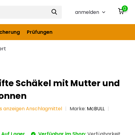
0
anmelden
icherung
Prüfungen
ert
fte Schäkel mit Mutter und
Tonnen
es anzeigen Anschlagmittel
Marke:
McBULL
Auf Lager
Verfügbar im Shop:
Verfügbarkeit