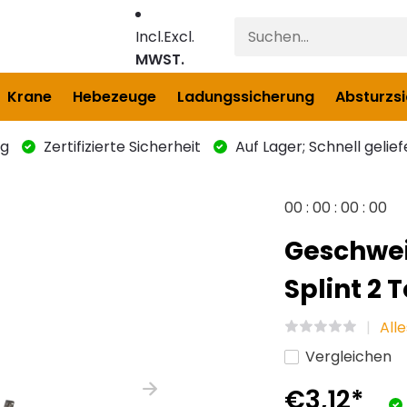
Incl.
Excl.
MWST.
Krane
Hebezeuge
Ladungssicherung
Absturzs
ng
Zertifizierte Sicherheit
Auf Lager; Schnell gelief
0
0
:
0
0
:
0
0
:
0
0
Geschwei
Splint 2 
All
Vergleichen
€3,12
*