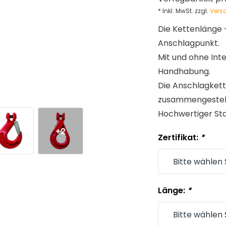
* Inkl. MwSt. zzgl.
Vers
Die Kettenlänge
Anschlagpunkt.
Mit und ohne Int
Handhabung.
Die Anschlagket
zusammengestell
Hochwertiger Sta
+2
Zertifikat:
*
Länge:
*