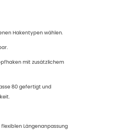
edenen Hakentypen wählen.
bar.
opfhaken mit zusätzlichem
asse 80 gefertigt und
eit.
ur flexiblen Längenanpassung