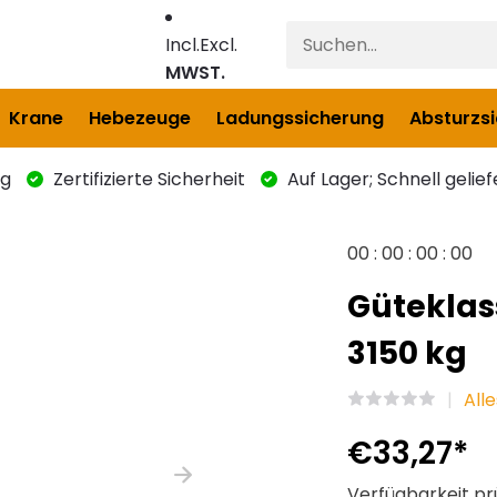
Incl.
Excl.
MWST.
Krane
Hebezeuge
Ladungssicherung
Absturzs
ng
Zertifizierte Sicherheit
Auf Lager; Schnell gelief
0
0
:
0
0
:
0
0
:
0
0
Güteklas
3150 kg
All
€33,27
*
Verfügbarkeit pr