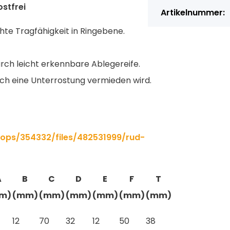
stfrei
Artikelnummer:
öhte Tragfähigkeit in Ringebene.
ch leicht erkennbare Ablegereife.
h eine Unterrostung vermieden wird.
ops/354332/files/482531999/rud-
A
B
C
D
E
F
T
m)
(mm)
(mm)
(mm)
(mm)
(mm)
(mm)
12
70
32
12
50
38