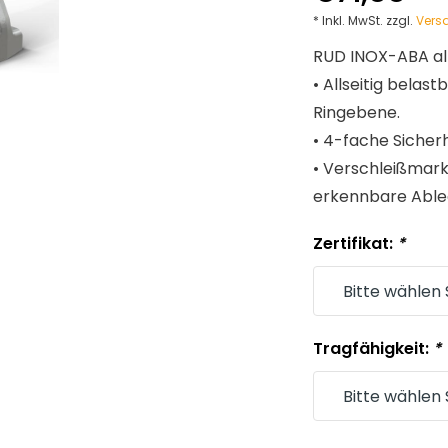
* Inkl. MwSt. zzgl.
Vers
RUD INOX-ABA all
• Allseitig belas
Ringebene.
• 4-fache Sicher
• Verschleißmark
erkennbare Ableg
Zertifikat:
*
Tragfähigkeit:
*