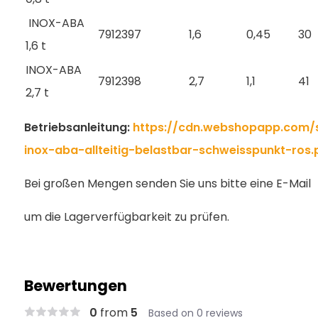
INOX-ABA
7912397
1,6
0,45
30
1,6 t
INOX-ABA
7912398
2,7
1,1
41
2,7 t
Betriebsanleitung:
https://cdn.webshopapp.com/s
inox-aba-allteitig-belastbar-schweisspunkt-ros.
Bei großen Mengen senden Sie uns bitte eine E-Mail
um die Lagerverfügbarkeit zu prüfen.
Bewertungen
0
from
5
Based on 0 reviews