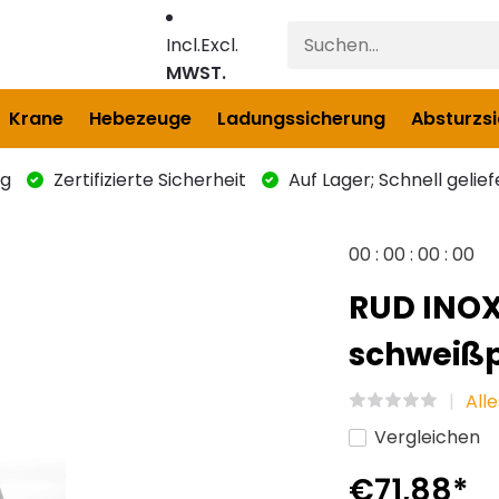
Incl.
Excl.
MWST.
Krane
Hebezeuge
Ladungssicherung
Absturzs
ng
Zertifizierte Sicherheit
Auf Lager; Schnell gelief
0
0
:
0
0
:
0
0
:
0
0
RUD INOX
schweißp
All
Vergleichen
€71,88
*