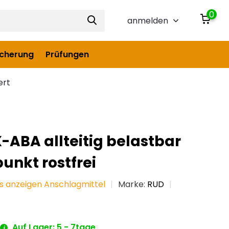
0
anmelden
icherung
Prüfungen
ert
-ABA allteitig belastbar
unkt rostfrei
es anzeigen Anschlagmittel
Marke:
RUD
Auf Lager: 5 - 7tage