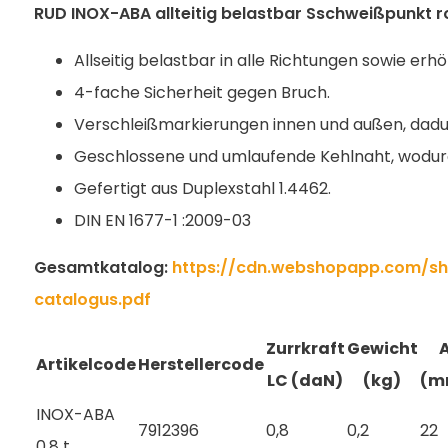
RUD INOX-ABA allteitig belastbar Sschweißpunkt ro
Allseitig belastbar in alle Richtungen sowie erh
4-fache Sicherheit gegen Bruch.
Verschleißmarkierungen innen und außen, dadur
Geschlossene und umlaufende Kehlnaht, wodurc
Gefertigt aus Duplexstahl 1.4462.
DIN EN 1677-1 :2009-03
Gesamtkatalog:
https://cdn.webshopapp.com/sh
catalogus.pdf
Zurrkraft
Gewicht
Artikelcode
Herstellercode
LC (daN)
(kg)
(m
INOX-ABA
7912396
0,8
0,2
22
0,8 t