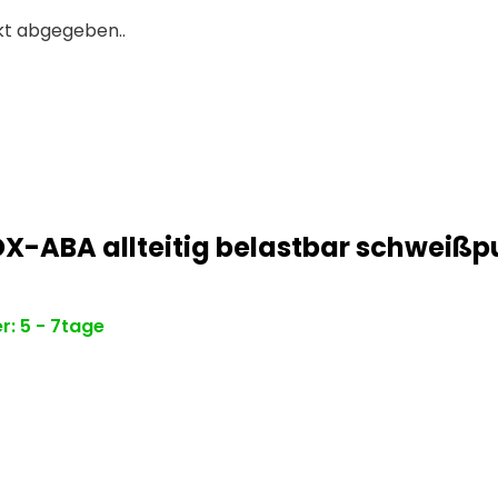
kt abgegeben..
X-ABA allteitig belastbar schweißp
r: 5 - 7tage