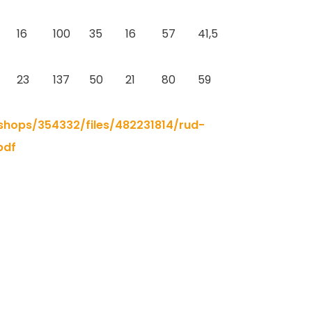
16
100
35
16
57
41,5
23
137
50
21
80
59
hops/354332/files/482231814/rud-
pdf