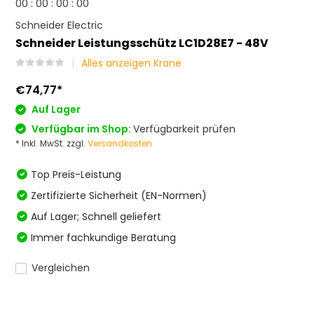
0
0
:
0
0
:
0
0
:
0
0
Schneider Electric
Schneider Leistungsschütz LC1D28E7 - 48V
Alles anzeigen Krane
€74,77
*
Auf Lager
Verfügbar im Shop:
Verfügbarkeit prüfen
* Inkl. MwSt. zzgl.
Versandkosten
Top Preis-Leistung
Zertifizierte Sicherheit (EN-Normen)
Auf Lager; Schnell geliefert
Immer fachkundige Beratung
Vergleichen