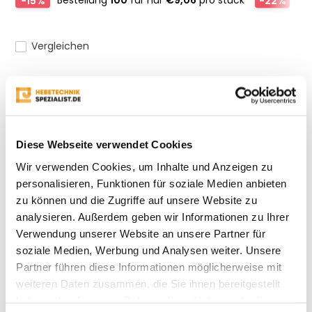
-15%
Bestellung
100
für nur
€9,06
pro stück
-22%
Be
Vergleichen
Produktbeschreibung
Diese Webseite verwendet Cookies
Eigenschaften
Wir verwenden Cookies, um Inhalte und Anzeigen zu
personalisieren, Funktionen für soziale Medien anbieten
Bewertungen
zu können und die Zugriffe auf unsere Website zu
analysieren. Außerdem geben wir Informationen zu Ihrer
Verwendung unserer Website an unsere Partner für
Teilen
soziale Medien, Werbung und Analysen weiter. Unsere
Partner führen diese Informationen möglicherweise mit
weiteren Daten zusammen, die Sie ihnen bereitgestellt
Kürzlich gesehen
haben oder die sie im Rahmen Ihrer Nutzung der Dienste