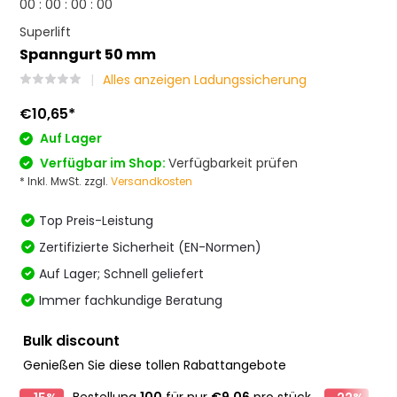
0
0
:
0
0
:
0
0
:
0
0
Superlift
Spanngurt 50 mm
Alles anzeigen Ladungssicherung
€10,65
*
Auf Lager
Verfügbar im Shop:
Verfügbarkeit prüfen
* Inkl. MwSt. zzgl.
Versandkosten
Top Preis-Leistung
Zertifizierte Sicherheit (EN-Normen)
Auf Lager; Schnell geliefert
Immer fachkundige Beratung
Bulk discount
Genießen Sie diese tollen Rabattangebote