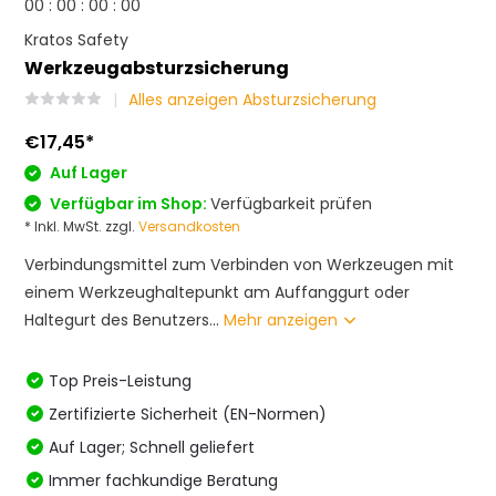
0
0
:
0
0
:
0
0
:
0
0
Kratos Safety
Werkzeugabsturzsicherung
Alles anzeigen Absturzsicherung
€17,45
*
Auf Lager
Verfügbar im Shop:
Verfügbarkeit prüfen
* Inkl. MwSt. zzgl.
Versandkosten
Verbindungsmittel zum Verbinden von Werkzeugen mit
einem Werkzeughaltepunkt am Auffanggurt oder
Haltegurt des Benutzers...
Mehr anzeigen
Top Preis-Leistung
Zertifizierte Sicherheit (EN-Normen)
Auf Lager; Schnell geliefert
Immer fachkundige Beratung