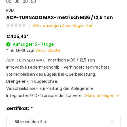
0
0
:
0
0
:
0
0
:
0
0
RUD
ACP-TURNADO MAX- metrisch M36 / 12,5 Ton
Alles anzeigen Anschlagmittel
€405,43
*
Auf Lager: 5 - 7tage
* Inkl. MwSt. zzgl.
Versandkosten
ACP-TURNADO MAX- metrisch M36 / 12,5 Ton
Innovative Federmechanik – verhindert senkrechtes ­
Stehenbleiben des Bügels bei Querbelastung.
Drehgelenk in Bügelachse.
Verschleißlinsen zur Prüfung der Ablegereife.
Integrierter RFID-Transponder für vere...
Mehr anzeigen
Zertifikat:
*