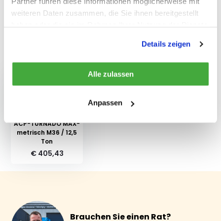
Partner führen diese Informationen möglicherweise mit
weiteren Daten zusammen, die Sie ihnen bereitgestellt
Teilen
haben oder die sie im Rahmen Ihrer Nutzung der Dienste
gesammelt haben.
Details zeigen
Kürzlich gesehen
Alle zulassen
Anpassen
ACP-TURNADO MAX-
metrisch M36 / 12,5
Ton
€ 405,43
Brauchen Sie einen Rat?