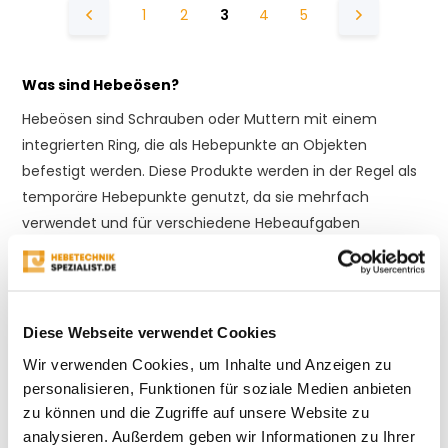
1
2
3
4
5
Was sind Hebeösen?
Hebeösen sind Schrauben oder Muttern mit einem
integrierten Ring, die als Hebepunkte an Objekten
befestigt werden. Diese Produkte werden in der Regel als
temporäre Hebepunkte genutzt, da sie mehrfach
verwendet und für verschiedene Hebeaufgaben
eingesetzt werden können, solange sie nicht beschädigt
sind.
Ringschrauben sind Hebeösen mit einem fest
Diese Webseite verwendet Cookies
verbundenen Ring am Schraubgewinde. Ringmuttern
Wir verwenden Cookies, um Inhalte und Anzeigen zu
hingegen können auf ein vorhandenes Gewinde
personalisieren, Funktionen für soziale Medien anbieten
aufgeschraubt werden. Beide Varianten sind flexibel
zu können und die Zugriffe auf unsere Website zu
einsetzbar und bieten eine sichere Möglichkeit, Lasten zu
analysieren. Außerdem geben wir Informationen zu Ihrer
heben.