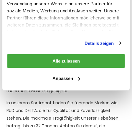
Verwendung unserer Website an unsere Partner für
Welche Varianten von Hebeösen gibt es?
soziale Medien, Werbung und Analysen weiter. Unsere
Partner führen diese Informationen möglicherweise mit
Hebeösen sind in verschiedenen Varianten erhältlich:
weiteren Daten zusammen, die Sie ihnen bereitgestellt
haben oder die sie im Rahmen Ihrer Nutzung der Dienste
Drehbare Hebeösen: Einige Typen sind um ihre Breiten-
gesammelt haben.
oder Längsachse drehbar, andere lassen sich in mehrere
Details zeigen
Richtungen bewegen. Die Wahl des geeigneten Typs
hängt von der gewünschten Anwendung ab.
Alle zulassen
Materialvarianten: Hebeösen sind in Edelstahl sowie in
Grade-80- und Grade-100-Stahl erhältlich. Die Modelle
Anpassen
aus Grade 80 und 100 sind besonders robust und für
mehrfache Einsätze geeignet.
In unserem Sortiment finden Sie führende Marken wie
RUD und DELTA, die für Qualität und Zuverlässigkeit
stehen. Die maximale Tragfähigkeit unserer Hebeösen
beträgt bis zu 32 Tonnen. Achten Sie darauf, die