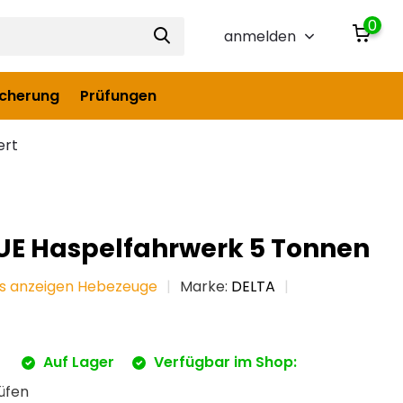
0
anmelden
icherung
Prüfungen
ert
UE Haspelfahrwerk 5 Tonnen
es anzeigen Hebezeuge
Marke:
DELTA
*
Auf Lager
Verfügbar im Shop:
üfen