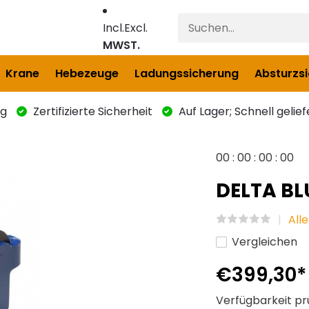
Incl.
Excl.
MWST.
Krane
Hebezeuge
Ladungssicherung
Absturzs
ng
Zertifizierte Sicherheit
Auf Lager; Schnell gelief
0
0
:
0
0
:
0
0
:
0
0
DELTA BL
All
Vergleichen
€399,30
Verfügbarkeit pr