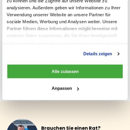
zu können und die Zugriffe auf unsere Website zu
analysieren. Außerdem geben wir Informationen zu Ihrer
Teilen
Verwendung unserer Website an unsere Partner für
soziale Medien, Werbung und Analysen weiter. Unsere
Partner führen diese Informationen möglicherweise mit
Kürzlich gesehen
weiteren Daten zusammen, die Sie ihnen bereitgestellt
haben oder die sie im Rahmen Ihrer Nutzung der Dienste
gesammelt haben.
Details zeigen
Alle zulassen
Dynafor Pro 6500 kg
€ 3.096,77
Anpassen
Brauchen Sie einen Rat?