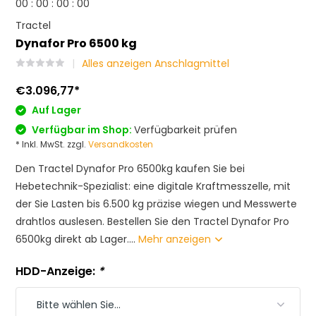
0
0
:
0
0
:
0
0
:
0
0
Tractel
Dynafor Pro 6500 kg
Alles anzeigen Anschlagmittel
€3.096,77
*
Auf Lager
Verfügbar im Shop:
Verfügbarkeit prüfen
* Inkl. MwSt. zzgl.
Versandkosten
Den Tractel Dynafor Pro 6500kg kaufen Sie bei
Hebetechnik-Spezialist: eine digitale Kraftmesszelle, mit
der Sie Lasten bis 6.500 kg präzise wiegen und Messwerte
drahtlos auslesen. Bestellen Sie den Tractel Dynafor Pro
6500kg direkt ab Lager....
Mehr anzeigen
HDD-Anzeige:
*