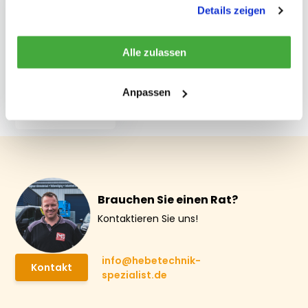
gesammelt haben.
Details zeigen
Güteklasse 8
Alle zulassen
Verkürzungshaken
mit
Sicherheitsbolzen
Anpassen
3,15 Tonnen
€ 18,15
Brauchen Sie einen Rat?
Kontaktieren Sie uns!
info@hebetechnik-
Kontakt
spezialist.de