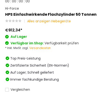
0
0
:
0
0
:
0
0
:
0
0
Hi-Force
HPS Einfachwirkende Flachzylinder 50 Tonnen
Alles anzeigen Hebegeräte
€912,34
*
Auf Lager
Verfügbar im Shop:
Verfügbarkeit prüfen
* Inkl. MwSt. zzgl.
Versandkosten
Top Preis-Leistung
Zertifizierte Sicherheit (EN-Normen)
Auf Lager; Schnell geliefert
Immer fachkundige Beratung
Vergleichen