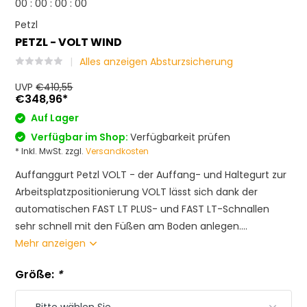
0
0
:
0
0
:
0
0
:
0
0
Petzl
PETZL - VOLT WIND
Alles anzeigen Absturzsicherung
UVP
€410,55
€348,96
*
Auf Lager
Verfügbar im Shop:
Verfügbarkeit prüfen
* Inkl. MwSt. zzgl.
Versandkosten
Auffanggurt Petzl VOLT - der Auffang- und Haltegurt zur
Arbeitsplatzpositionierung VOLT lässt sich dank der
automatischen FAST LT PLUS- und FAST LT-Schnallen
sehr schnell mit den Füßen am Boden anlegen....
Mehr anzeigen
Größe:
*