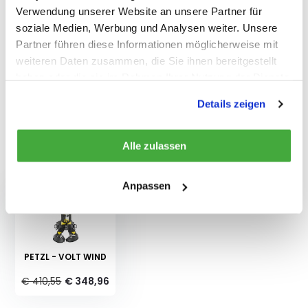
Verwendung unserer Website an unsere Partner für
Eigenschaften
soziale Medien, Werbung und Analysen weiter. Unsere
Partner führen diese Informationen möglicherweise mit
weiteren Daten zusammen, die Sie ihnen bereitgestellt
Bewertungen
haben oder die sie im Rahmen Ihrer Nutzung der Dienste
gesammelt haben.
Details zeigen
Teilen
Alle zulassen
Kürzlich gesehen
Anpassen
PETZL - VOLT WIND
€ 410,55
€ 348,96