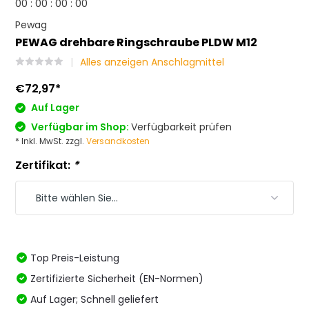
0
0
:
0
0
:
0
0
:
0
0
Pewag
PEWAG drehbare Ringschraube PLDW M12
Alles anzeigen Anschlagmittel
€72,97
*
Auf Lager
Verfügbar im Shop:
Verfügbarkeit prüfen
* Inkl. MwSt. zzgl.
Versandkosten
Zertifikat:
*
Top Preis-Leistung
Zertifizierte Sicherheit (EN-Normen)
Auf Lager; Schnell geliefert