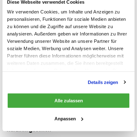
Diese Webseite verwendet Cookies
Immer fachkundige Beratung
Wir verwenden Cookies, um Inhalte und Anzeigen zu
personalisieren, Funktionen für soziale Medien anbieten
Vergleichen
zu können und die Zugriffe auf unsere Website zu
analysieren. Außerdem geben wir Informationen zu Ihrer
Verwendung unserer Website an unsere Partner für
Produktbeschreibung
soziale Medien, Werbung und Analysen weiter. Unsere
Partner führen diese Informationen möglicherweise mit
weiteren Daten zusammen, die Sie ihnen bereitgestellt
Eigenschaften
haben oder die sie im Rahmen Ihrer Nutzung der Dienste
gesammelt haben.
Details zeigen
Bewertungen
Alle zulassen
Teilen
Anpassen
Kürzlich gesehen