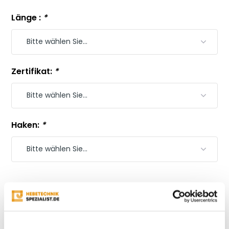
Länge :
*
Zertifikat:
*
Haken:
*
Top Preis-Leistung
Zertifizierte Sicherheit (EN-Normen)
Auf Lager; Schnell geliefert