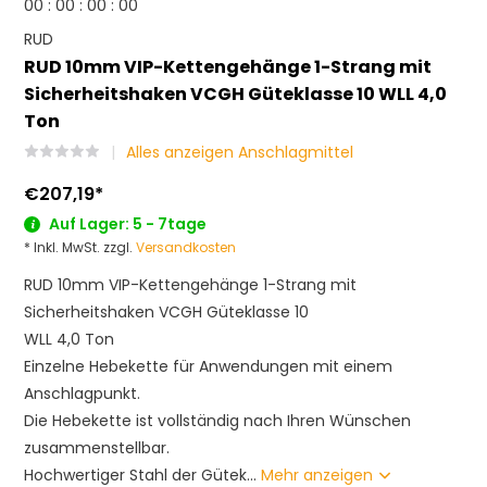
0
0
:
0
0
:
0
0
:
0
0
RUD
RUD 10mm VIP-Kettengehänge 1-Strang mit
Sicherheitshaken VCGH Güteklasse 10 WLL 4,0
Ton
Alles anzeigen Anschlagmittel
€207,19
*
Auf Lager: 5 - 7tage
* Inkl. MwSt. zzgl.
Versandkosten
RUD 10mm VIP-Kettengehänge 1-Strang mit
Sicherheitshaken VCGH Güteklasse 10
WLL 4,0 Ton
Einzelne Hebekette für Anwendungen mit einem
Anschlagpunkt.
Die Hebekette ist vollständig nach Ihren Wünschen
zusammenstellbar.
Hochwertiger Stahl der Gütek...
Mehr anzeigen