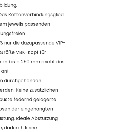
bildung.
Das Kettenverbindungsglied
dem jeweils passenden
ungsfreien
aß nur die dazupassende VIP-
 Größe VBK-Kopf für
ken bis = 250 mm reicht das
 an!
 am durchgehenden
werden. Keine zusätzlichen
obuste federnd gelagerte
 Lösen der eingehängten
astung. Ideale Abstützung
, dadurch keine