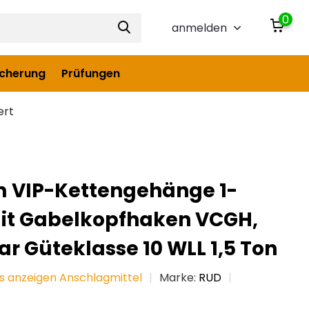
0
anmelden
icherung
Prüfungen
ert
 VIP-Kettengehänge 1-
it Gabelkopfhaken VCGH,
r Güteklasse 10 WLL 1,5 Ton
es anzeigen Anschlagmittel
Marke:
RUD