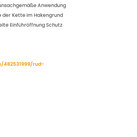
en unsachgemäße Anwendung
ge der Kette im Hakengrund
lte Einführöffnung Schutz
s/482531999/rud-