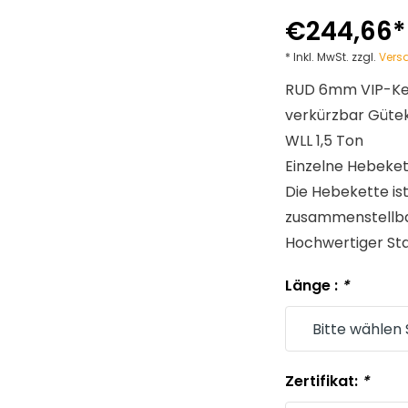
€244,66
* Inkl. MwSt. zzgl.
Vers
RUD 6mm VIP-Ke
verkürzbar Gütek
WLL 1,5 Ton
Einzelne Hebeke
Die Hebekette is
zusammenstellba
Hochwertiger Stah
Länge :
*
Zertifikat:
*