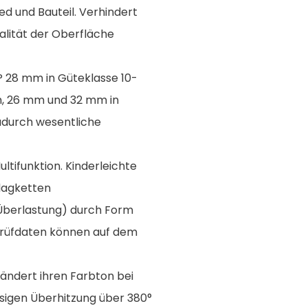
d und Bauteil. Verhindert
lität der Oberfläche
IP 28 mm in Güteklasse 10-
, 26 mm und 32 mm in
adurch wesentliche
tifunktion. Kinderleichte
hlagketten
Überlastung) durch Form
Prüfdaten können auf dem
rändert ihren Farbton bei
ssigen Überhitzung über 380°