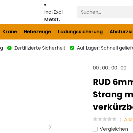
Incl.
Excl.
MWST.
Krane
Hebezeuge
Ladungssicherung
Absturzs
ng
Zertifizierte Sicherheit
Auf Lager; Schnell gelief
0
0
:
0
0
:
0
0
:
0
0
RUD 6mm
Strang m
verkürzba
All
Vergleichen