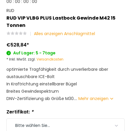
0
0
:
0
0
:
0
0
:
0
0
RUD
RUD VIP VLBG PLUS Lastbock Gewinde M42 15
Tonnen
Alles anzeigen Anschlagmittel
€528,84
*
Auf Lager: 5 - 7tage
* Inkl. MwSt. zzgl.
Versandkosten
optimierte Tragfähigkeit durch unverlierbare aber
austauschbare ICE-Bolt
In Kraftrichtung einstellbarer Bügel
Breites Gewindespektrum
DNV-Zertifizierung ab Größe M30....
Mehr anzeigen
Zertifikat:
*