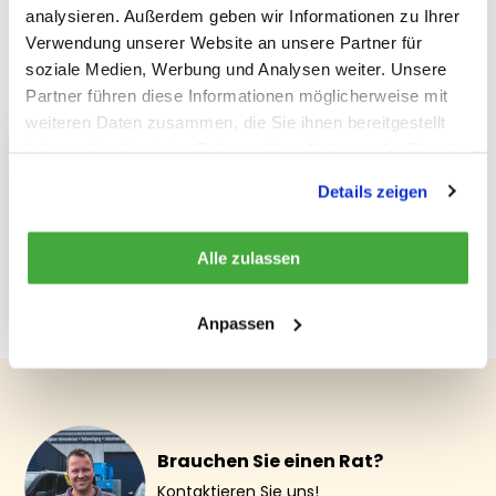
Teilen
analysieren. Außerdem geben wir Informationen zu Ihrer
Verwendung unserer Website an unsere Partner für
soziale Medien, Werbung und Analysen weiter. Unsere
Partner führen diese Informationen möglicherweise mit
Kürzlich gesehen
weiteren Daten zusammen, die Sie ihnen bereitgestellt
haben oder die sie im Rahmen Ihrer Nutzung der Dienste
gesammelt haben.
Details zeigen
Stempelwagenheber
Alle zulassen
12 Tonnen
€ 67,58
Anpassen
Brauchen Sie einen Rat?
Kontaktieren Sie uns!