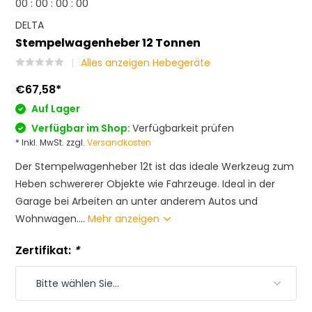
0
0
:
0
0
:
0
0
:
0
0
DELTA
Stempelwagenheber 12 Tonnen
Alles anzeigen Hebegeräte
€67,58
*
Auf Lager
Verfügbar im Shop:
Verfügbarkeit prüfen
* Inkl. MwSt. zzgl.
Versandkosten
Der Stempelwagenheber 12t ist das ideale Werkzeug zum
Heben schwererer Objekte wie Fahrzeuge. Ideal in der
Garage bei Arbeiten an unter anderem Autos und
Wohnwagen....
Mehr anzeigen
Zertifikat:
*