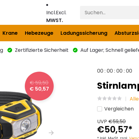
Incl.
Excl.
MWST.
Krane
Hebezeuge
Ladungssicherung
Absturzs
ng
Zertifizierte Sicherheit
Auf Lager; Schnell gelief
0
0
:
0
0
:
0
0
:
0
0
€ 59,50
Stirnlamp
€ 50,57
All
Vergleichen
UVP
€59,50
€50,57
*
* Inkl. MwSt. zzgl.
Vers