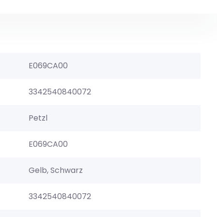
E069CA00
3342540840072
Petzl
E069CA00
Gelb, Schwarz
3342540840072