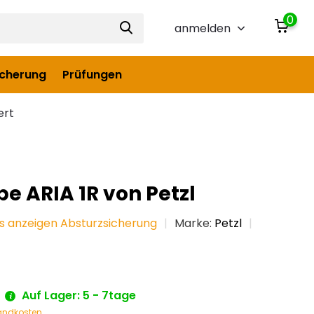
0
anmelden
icherung
Prüfungen
ert
e ARIA 1R von Petzl
es anzeigen Absturzsicherung
Marke:
Petzl
Auf Lager: 5 - 7tage
andkosten