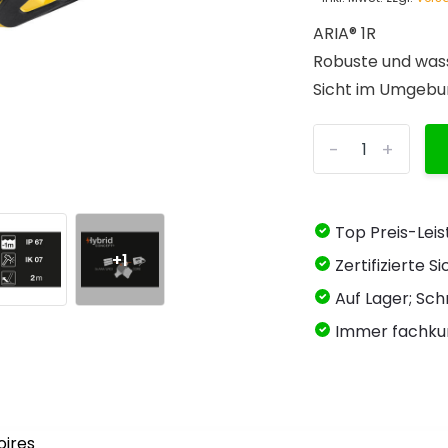
ARIA® 1R
Robuste und was
Sicht im Umgebu
-
+
Top Preis-Lei
+1
Zertifizierte 
Auf Lager; Schn
Immer fachku
oires