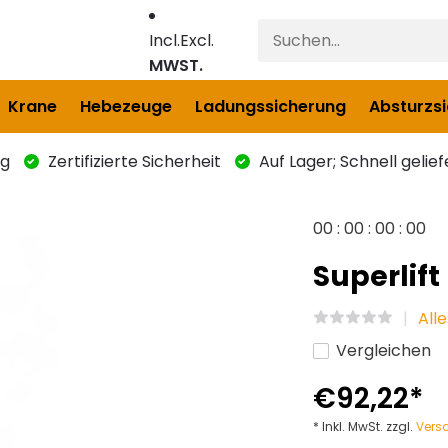
Incl.
Excl.
MWST.
Krane
Hebezeuge
Ladungssicherung
Absturzs
ng
Zertifizierte Sicherheit
Auf Lager; Schnell gelief
0
0
:
0
0
:
0
0
:
0
0
Superlif
All
Vergleichen
€92,22
*
* Inkl. MwSt. zzgl.
Vers