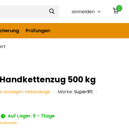
0
anmelden
icherung
Prüfungen
ert
t Handkettenzug 500 kg
es anzeigen Hebezeuge
Marke:
Superlift
Auf Lager: 5 - 7tage
andkosten