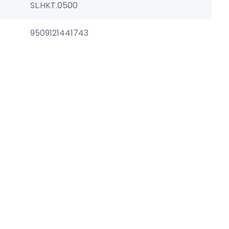
SL.HKT.0500
9509121441743