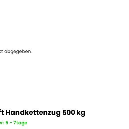
kt abgegeben..
ft Handkettenzug 500 kg
r: 5 - 7tage