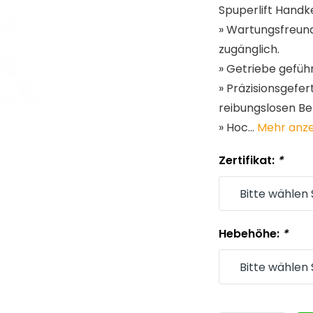
Spuperlift Handk
» Wartungsfreund
zugänglich.
» Getriebe gefüh
» Präzisionsgefe
reibungslosen Be
» Hoc...
Mehr anz
Zertifikat:
*
Hebehöhe:
*