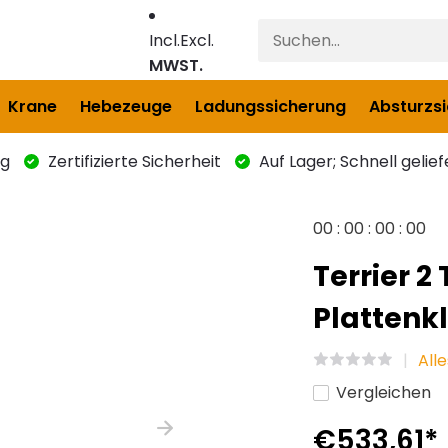
Incl.
Excl.
MWST.
Krane
Hebezeuge
Ladungssicherung
Absturzs
ng
Zertifizierte Sicherheit
Auf Lager; Schnell gelief
0
0
:
0
0
:
0
0
:
0
0
Terrier 2
Plattenk
All
Vergleichen
€533,61
*