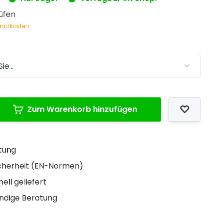
üfen
andkosten
Zum Warenkorb hinzufügen
stung
Sicherheit (EN-Normen)
ell geliefert
ndige Beratung