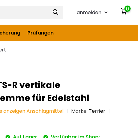
0
anmelden
icherung
Prüfungen
ert
 TS-R vertikale
lemme für Edelstahl
es anzeigen Anschlagmittel
Marke:
Terrier
Auf Lager
Verfügbar im Shop: