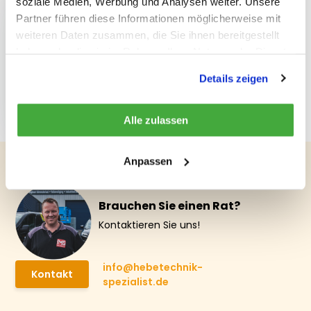
soziale Medien, Werbung und Analysen weiter. Unsere
Partner führen diese Informationen möglicherweise mit
weiteren Daten zusammen, die Sie ihnen bereitgestellt
haben oder die sie im Rahmen Ihrer Nutzung der Dienste
gesammelt haben.
DELTA DTS
Details zeigen
elektrischer
Kettenzug 2000 kg
€ 2.186,99
Alle zulassen
Anpassen
Brauchen Sie einen Rat?
Kontaktieren Sie uns!
info@hebetechnik-
Kontakt
spezialist.de