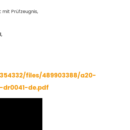
t mit Prüfzeugnis,
,
354332/files/489903388/a20-
g-dr0041-de.pdf