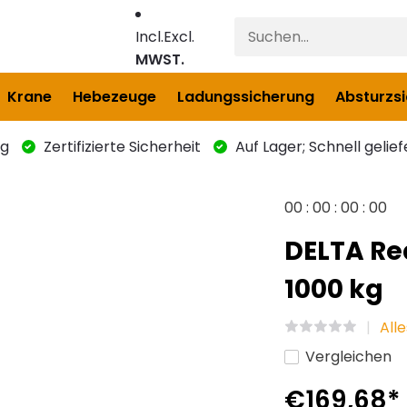
Incl.
Excl.
MWST.
Krane
Hebezeuge
Ladungssicherung
Absturzs
ng
Zertifizierte Sicherheit
Auf Lager; Schnell gelief
0
0
:
0
0
:
0
0
:
0
0
DELTA R
1000 kg
All
Vergleichen
€169,68