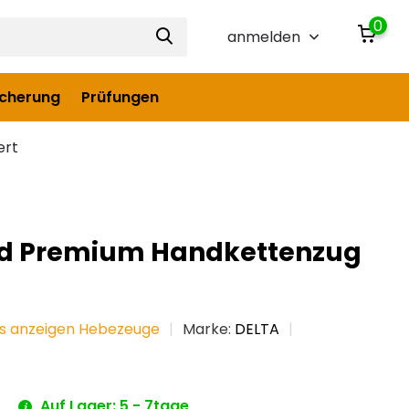
0
anmelden
icherung
Prüfungen
ert
ed Premium Handkettenzug
es anzeigen Hebezeuge
Marke:
DELTA
*
Auf Lager: 5 - 7tage