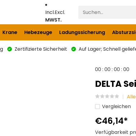
Incl.
Excl.
MWST.
Krane
Hebezeuge
Ladungssicherung
Absturzs
ng
Zertifizierte Sicherheit
Auf Lager; Schnell gelief
0
0
:
0
0
:
0
0
:
0
0
DELTA Sei
All
Vergleichen
€46,14
*
Verfügbarkeit pr