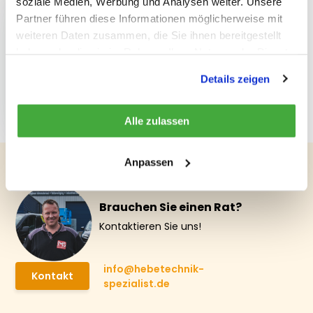
soziale Medien, Werbung und Analysen weiter. Unsere
Partner führen diese Informationen möglicherweise mit
weiteren Daten zusammen, die Sie ihnen bereitgestellt
haben oder die sie im Rahmen Ihrer Nutzung der Dienste
gesammelt haben.
Güteklasse 8
Details zeigen
Automatik-
Ösenhaken 6 mm
€ 12,71
Alle zulassen
Anpassen
Brauchen Sie einen Rat?
Kontaktieren Sie uns!
info@hebetechnik-
Kontakt
spezialist.de