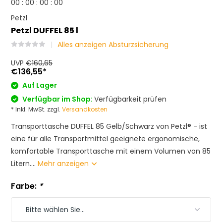
0
0
:
0
0
:
0
0
:
0
0
Petzl
Petzl DUFFEL 85 l
Alles anzeigen Absturzsicherung
UVP
€160,65
€136,55
*
Auf Lager
Verfügbar im Shop:
Verfügbarkeit prüfen
* Inkl. MwSt. zzgl.
Versandkosten
Transporttasche DUFFEL 85 Gelb/Schwarz von Petzl® - ist
eine für alle Transportmittel geeignete ergonomische,
komfortable Transporttasche mit einem Volumen von 85
Litern....
Mehr anzeigen
Farbe:
*