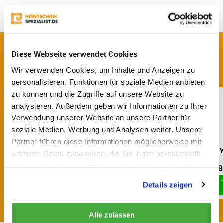
Teilen
SIEHE AUCH
Diese Webseite verwendet Cookies
Vergleichbare Produkte
Wir verwenden Cookies, um Inhalte und Anzeigen zu
personalisieren, Funktionen für soziale Medien anbieten
zu können und die Zugriffe auf unsere Website zu
analysieren. Außerdem geben wir Informationen zu Ihrer
Verwendung unserer Website an unsere Partner für
soziale Medien, Werbung und Analysen weiter. Unsere
Partner führen diese Informationen möglicherweise mit
PETZL - AVAO FAST
PETZL - NEWTON EASY
weiteren Daten zusammen, die Sie ihnen bereitgestellt
haben oder die sie im Rahmen Ihrer Nutzung der Dienste
€ 303,45
€ 156,78
€ 357,-
€ 184,45
gesammelt haben.
Details zeigen
Alle zulassen